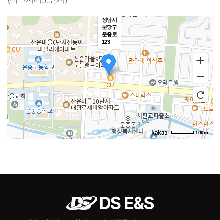
경기
성남시
분당구
운중로
123
100m